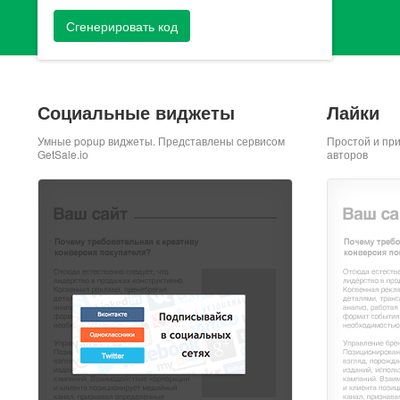
Сгенерировать код
Социальные виджеты
Лайки
Умные popup виджеты. Представлены сервисом
Простой и пр
GetSale.io
авторов