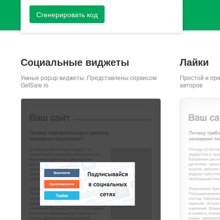
Сгенерировать код
Социальные виджеты
Лайки
Умные popup виджеты. Представлены сервисом
Простой и пр
GetSale.io
авторов