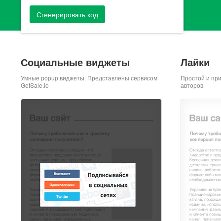
Сгенерировать код
Социальные виджеты
Лайки
Умные popup виджеты. Представлены сервисом
Простой и пр
GetSale.io
авторов