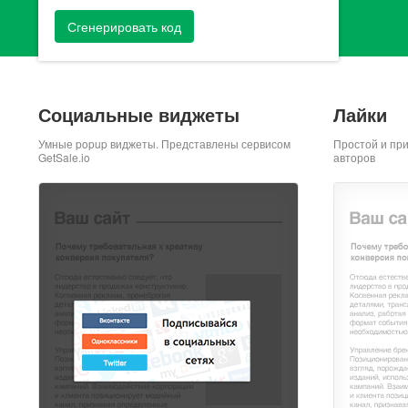
Сгенерировать код
Социальные виджеты
Лайки
Умные popup виджеты. Представлены сервисом
Простой и пр
GetSale.io
авторов