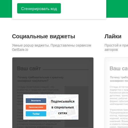
Сгенерировать код
Социальные виджеты
Лайки
Умные popup виджеты. Представлены сервисом
Простой и пр
GetSale.io
авторов