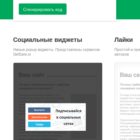
Сгенерировать код
Социальные виджеты
Лайки
Умные popup виджеты. Представлены сервисом
Простой и пр
GetSale.io
авторов