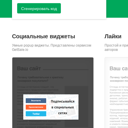
Сгенерировать код
Социальные виджеты
Лайки
Умные popup виджеты. Представлены сервисом
Простой и пр
GetSale.io
авторов