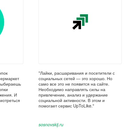
опок
"Лайки, расшаривания и посетители с
упермаркет
социальных сетей — это хорошо. Но
 Выбираешь
само все это не появится на сайте.
опки
Необходимо направлять силы на
жения. И
привлечение, анализ и удержание
смотреться
социальной активности. В этом и
помогает сервис UpToLike."
sosnovskij.ru