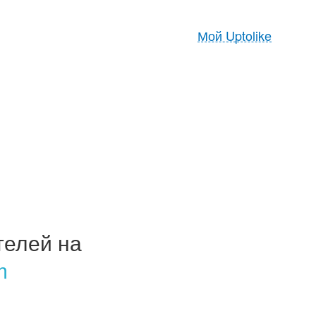
Мой Uptolike
телей на
m