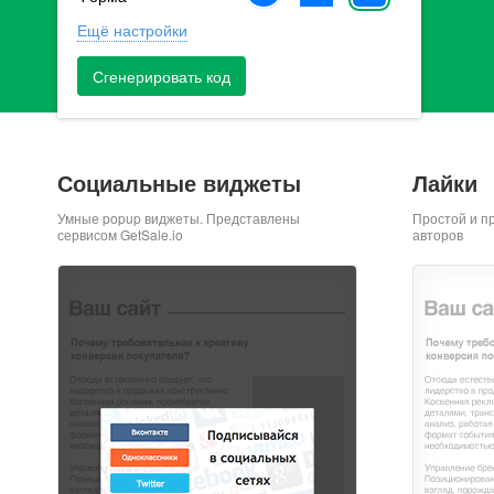
Ещё настройки
Сгенерировать код
Социальные виджеты
Лайки
Умные popup виджеты. Представлены
Простой и п
сервисом GetSale.io
авторов