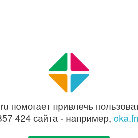
e.ru помогает привлечь пользова
857 424 сайта - например,
oka.f