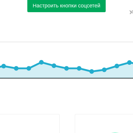
Настроить кнопки соцсетей
У