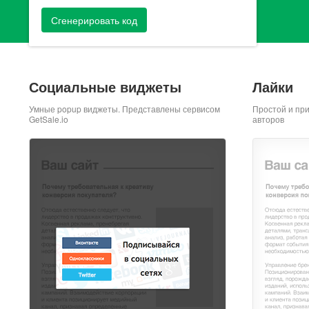
Сгенерировать код
Социальные виджеты
Лайки
Умные popup виджеты. Представлены сервисом
Простой и пр
GetSale.io
авторов