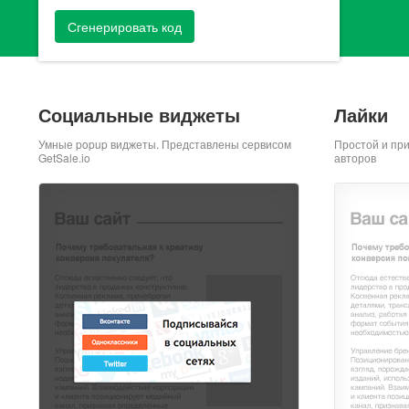
Сгенерировать код
Социальные виджеты
Лайки
Умные popup виджеты. Представлены сервисом
Простой и пр
GetSale.io
авторов