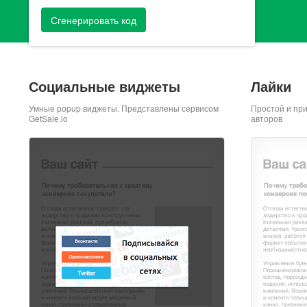
Сгенерировать код
Социальные виджеты
Лайки
Умные popup виджеты. Представлены сервисом
Простой и пр
GetSale.io
авторов