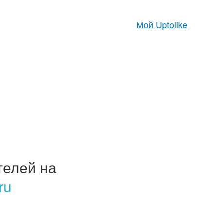
Мой Uptolike
телей на
ru