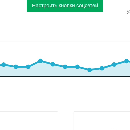
Настроить кнопки соцсетей
У