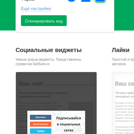
Ещё настройки
Сгенерировать код
Социальные виджеты
Лайки
Умные popup виджеты. Представлены
Простой и п
сервисом GetSale.io
авторов