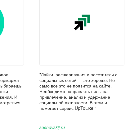
опок
"Лайки, расшаривания и посетители с
упермаркет
социальных сетей — это хорошо. Но
 Выбираешь
само все это не появится на сайте.
опки
Необходимо направлять силы на
жения. И
привлечение, анализ и удержание
смотреться
социальной активности. В этом и
помогает сервис UpToLike."
sosnovskij.ru